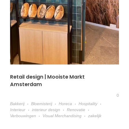
Retail design | Mooiste Markt
Amsterdam
0
Bakkerij
Bloemisterij
Horeca
Hospitality
Interieur
interieur design
Renovatie
Verbouwingen
Visual Merchandising
zakelijk