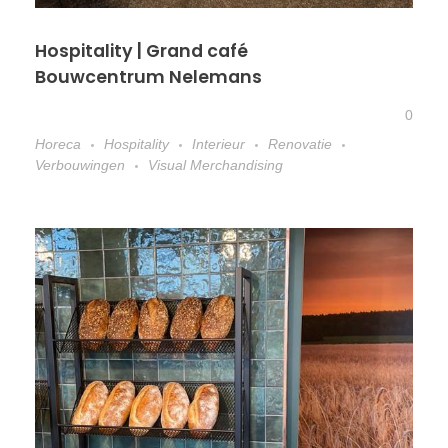
Hospitality | Grand café
Bouwcentrum Nelemans
0
Horeca
Hospitality
Interieur
Renovatie
Verbouwingen
Visual Merchandising